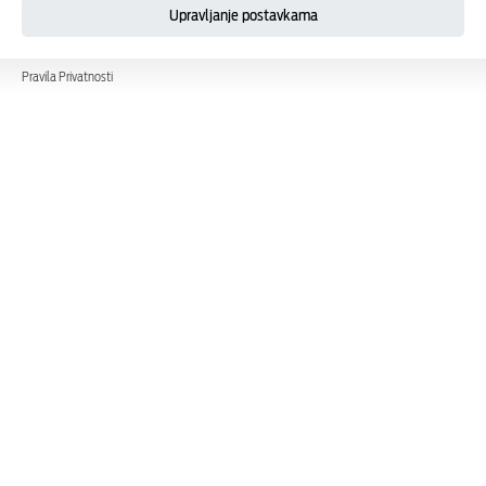
Upravljanje postavkama
Pravila Privatnosti
Ford 4+ servisni paketi
Vaš Ford zaslužuje najbolje iz godine u godinu,
zato smo za Ford vozila starija od 4 godine
pripremili posebne pakete servisnih pogodnosti.
Provjerite